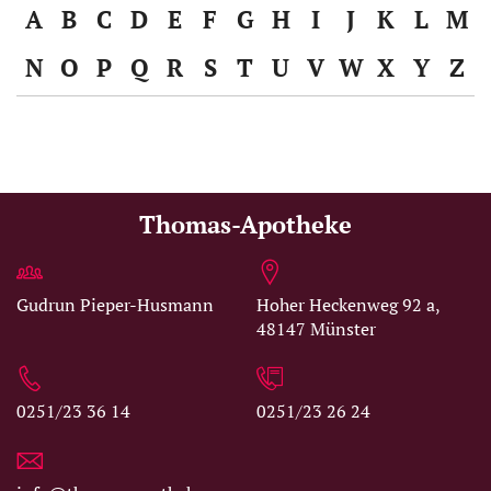
A
B
C
D
E
F
G
H
I
J
K
L
M
N
O
P
Q
R
S
T
U
V
W
X
Y
Z
Thomas-Apotheke
Gudrun Pieper-Husmann
Hoher Heckenweg 92 a,
48147 Münster
0251/23 36 14
0251/23 26 24