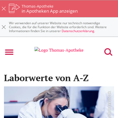
Thomas-Apotheke
in Apotheken App anzeigen
Wir verwenden auf unserer Website nur technisch notwendige
Cookies, die für die Funktion der Website erforderlich sind. Weitere
Informationen finden Sie in unserer
Datenschutzerklärung
.
Laborwerte von A-Z